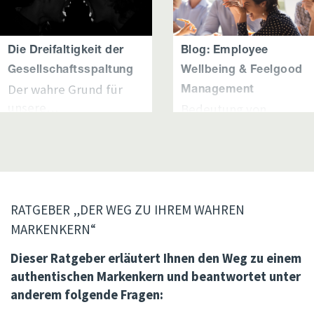
Die Dreifaltigkeit der
Blog: Employee
Gesellschaftsspaltung
Wellbeing & Feelgood
Der wahre Grund für
Management
unsere…
Bedeutung von
Employee Wellbeing
Unabhängig von der
&…
Komplexität und Vielfalt
gesellschaftlicher
In der heutigen
Spaltungen und ihrer
Geschäftswelt gewinnt
Zusammenhänge lassen
das Employee
RATGEBER „DER WEG ZU IHREM WAHREN
sich ihre Ursachen oft
Wellbeing, also das
MARKENKERN“
auf einfache Gründe
Wohlbefinden der
Dieser Ratgeber erläutert Ihnen den Weg zu einem
zurückführen, die sich
Mitarbeiter, zunehmen
authentischen Markenkern und beantwortet unter
dann systematisch
an Bedeutung. Dieser
anderem
folgende Fragen:
verzweigen,…
Fokus resultiert aus de