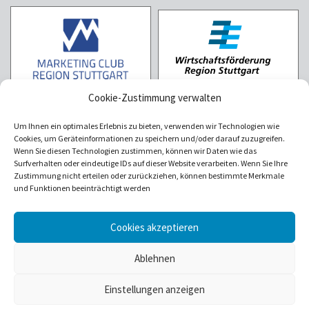
Cookie-Zustimmung verwalten
Um Ihnen ein optimales Erlebnis zu bieten, verwenden wir Technologien wie
Cookies, um Geräteinformationen zu speichern und/oder darauf zuzugreifen.
Wenn Sie diesen Technologien zustimmen, können wir Daten wie das
Surfverhalten oder eindeutige IDs auf dieser Website verarbeiten. Wenn Sie Ihre
Zustimmung nicht erteilen oder zurückziehen, können bestimmte Merkmale
und Funktionen beeinträchtigt werden
Cookies akzeptieren
Über uns
Kundenstimmen
Unternehmenswerte
Blogartikel
Ablehnen
Online-Impuls/Positionierungscheck
AGB
Impressum
Datenschutz
Cookie-Richtlinie
Einstellungen anzeigen