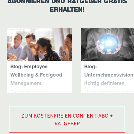
ABONNIEREN
UND RATGEBER GRATIS
ERHALTEN!
Blog: Employee
Blog:
Wellbeing & Feelgood
Unternehmensvision
Management
richtig definieren
Bedeutung von
Unternehmensvision:
Employee Wellbeing
Pflichtübung, Ethik-
&…
Washing oder
Motivationsquelle?
ZUM KOSTENFREIEN CONTENT-ABO +
In der heutigen
RATGEBER
Geschäftswelt gewinnt
Aus meiner Erfahrung
das Employee
gehören