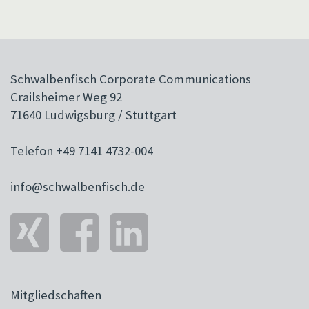
Wellbeing, also das
Unternehmensvisionen
Wohlbefinden der
Werte und PowerPoint-
Mitarbeiter, zunehmend
Präsentationen zu den
an Bedeutung. Dieser
am häufigsten
Schwalbenfisch Corporate Communications
Fokus resultiert aus den
missverstandenen
Crailsheimer Weg 92
zahlreichen
Instrumenten der
71640 Ludwigsburg / Stuttgart
Veränderungen und
Unternehmenskommuni
Herausforderungen,…
Nachdem ich bereits
Telefon +49 7141 4732-004
Artikel über Werte und
PowerPoint verfasst…
info@schwalbenfisch.de
Mitgliedschaften